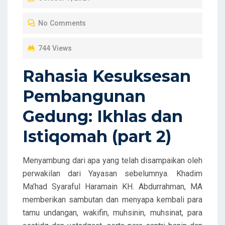
O
No Comments
S
T
744 Views
E
D
Rahasia Kesuksesan
O
Pembangunan
N
Gedung: Ikhlas dan
Istiqomah (part 2)
Menyambung dari apa yang telah disampaikan oleh
perwakilan dari Yayasan sebelumnya. Khadim
Ma’had Syaraful Haramain KH. Abdurrahman, MA
memberikan sambutan dan menyapa kembali para
tamu undangan, wakifin, muhsinin, muhsinat, para