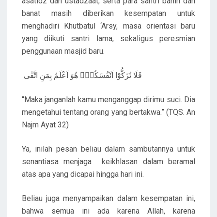
asatidz dan ustadzaat, serta para santri banin dan
banat masih diberikan kesempatan untuk
menghadiri Khutbatul ‘Arsy, masa orientasi baru
yang diikuti santri lama, sekaligus peresmian
penggunaan masjid baru.
فَلَا تُزَكُّوْٓا اَنْفُسَكُمْۗ هُوَ اَعْلَمُ بِمَنِ اتَّقٰى
“Maka janganlah kamu menganggap dirimu suci. Dia
mengetahui tentang orang yang bertakwa.” (TQS. An
Najm Ayat 32)
Ya, inilah pesan beliau dalam sambutannya untuk
senantiasa menjaga keikhlasan dalam beramal
atas apa yang dicapai hingga hari ini.
Beliau juga menyampaikan dalam kesempatan ini,
bahwa semua ini ada karena Allah, karena