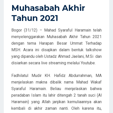
D
Muhasabah Akhir
O
Tahun 2021
N
Bogor (31/12) – Mahad Syaraful Haramain telah
menyelenggarakan Muhasabah Akhir Tahun 2021
dengan tema Harapan Besar Ummat Terhadap
MSH. Acara ini disajikan dalam bentuk talkshow
yang dipandu oleh Ustadz Ahmad Jaelani, M.Si dan
disiarkan secara live streaming melalui Youtube.
Fadhilatul Mudir KH. Hafidz Abdurrahman, MA
menjelaskan makna dibalik nama Mahad Wakaf
Syaraful Haramain. Beliau menjelaskan bahwa
peradaban Islam itu lahir ditengah 2 tanah suci (Al
Haramain) yang Allah janjikan kemuliaannya akan
kembali di akhir zaman nanti. Oleh karena itu,