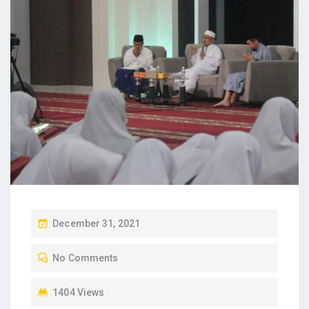
P
December 31, 2021
O
No Comments
S
T
1404 Views
E