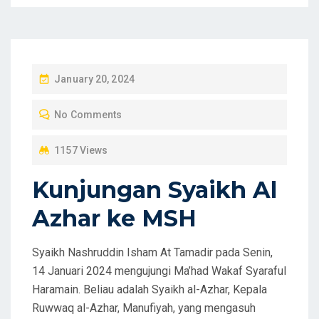
P
January 20, 2024
O
No Comments
S
T
1157 Views
E
D
Kunjungan Syaikh Al
O
Azhar ke MSH
N
Syaikh Nashruddin Isham At Tamadir pada Senin,
14 Januari 2024 mengujungi Ma’had Wakaf Syaraful
Haramain. Beliau adalah Syaikh al-Azhar, Kepala
Ruwwaq al-Azhar, Manufiyah, yang mengasuh