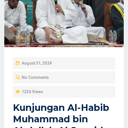
P
August 31, 2024
O
No Comments
S
T
1226 Views
E
D
Kunjungan Al-Habib
O
Muhammad bin
N