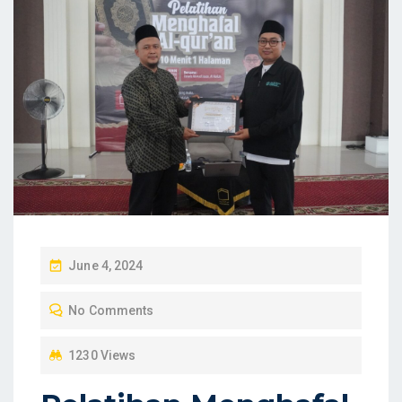
P
June 4, 2024
O
No Comments
S
T
1230 Views
E
D