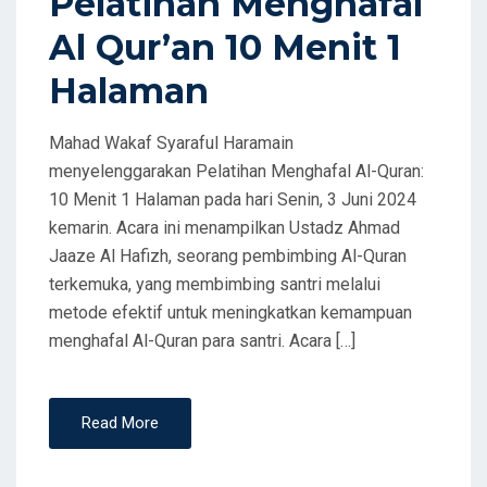
Pelatihan Menghafal
O
Al Qur’an 10 Menit 1
N
Halaman
Mahad Wakaf Syaraful Haramain
menyelenggarakan Pelatihan Menghafal Al-Quran:
10 Menit 1 Halaman pada hari Senin, 3 Juni 2024
kemarin. Acara ini menampilkan Ustadz Ahmad
Jaaze Al Hafizh, seorang pembimbing Al-Quran
terkemuka, yang membimbing santri melalui
metode efektif untuk meningkatkan kemampuan
menghafal Al-Quran para santri. Acara […]
Read More